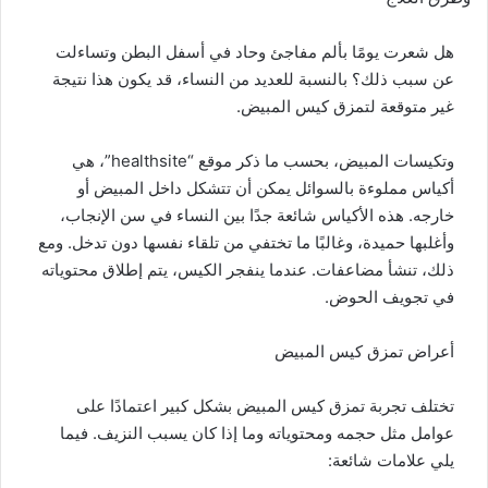
هل شعرت يومًا بألم مفاجئ وحاد في أسفل البطن وتساءلت
عن سبب ذلك؟ بالنسبة للعديد من النساء، قد يكون هذا نتيجة
غير متوقعة لتمزق كيس المبيض.
وتكيسات المبيض، بحسب ما ذكر موقع “healthsite”، هي
أكياس مملوءة بالسوائل يمكن أن تتشكل داخل المبيض أو
خارجه. هذه الأكياس شائعة جدًا بين النساء في سن الإنجاب،
وأغلبها حميدة، وغالبًا ما تختفي من تلقاء نفسها دون تدخل. ومع
ذلك، تنشأ مضاعفات. عندما ينفجر الكيس، يتم إطلاق محتوياته
في تجويف الحوض.
أعراض تمزق كيس المبيض
تختلف تجربة تمزق كيس المبيض بشكل كبير اعتمادًا على
عوامل مثل حجمه ومحتوياته وما إذا كان يسبب النزيف. فيما
يلي علامات شائعة: