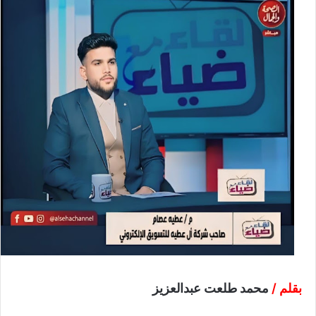
بقلم /
محمد طلعت عبدالعزيز