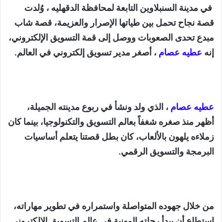
في مدينة السنبلاوين التابعة لمحافظة الدقهليه ، وُلدت
قصة نجاح تحمل بين طياتها الإصرار والعزيمة، قصة شاب
مبدع تحدى الصعوبات ووصل إلى قمة التسويق الإلكتروني،
إنه
عطيه عصام
، أصغر مدير تسويق إلكتروني في العالم.
عطيه عصام
، الذي ولد ونشأ في ربوع مدينته الجميلة،
أظهر منذ صغره شغفاً بعالم التسويق والتكنولوجيا، بينما كان
زملاءه يلهون بالألعاب، كان بطل قصتنا يتعلم أساسيات
البرمجة والتسويق الرقمي.
من خلال جهوده المتواصلة واستمراره في تطوير مهاراته،
استطاع أن يبدأ رحلته المهنية في عالم التسويق الإلكتروني