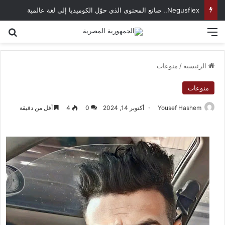
Negusflex.. صانع المحتوى الذي حوّل الكوميديا إلى لغة عالمية
القائمة
بح
الرئيسية
/
منوعات
منوعات
Yousef Hashem
أكتوبر 14, 2024
0
4
أقل من دقيقة