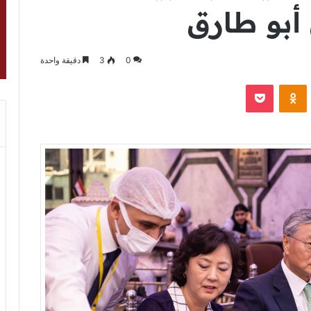
أبو طارق
0
3
دقيقة واحدة
VKontak
Odnoklassniki
‫Pocket