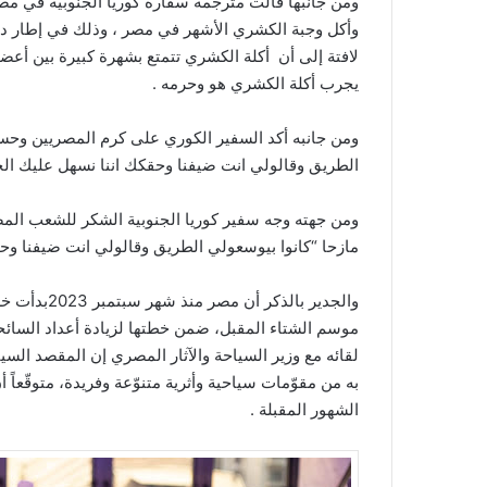
ومن جانبها قالت مترجمة سفارة كوريا الجنوبية في مص
وأكل وجبة الكشري الأشهر في مصر ، وذلك في إطار دعم 
لافتة إلى أن أكلة الكشري تتمتع بشهرة كبيرة بين أعض
يجرب أكلة الكشري هو وحرمه .
ومن جانبه أكد السفير الكوري على كرم المصريين وحسن
الطريق وقالولي انت ضيفنا وحقكك اننا نسهل عليك ال
ومن جهته وجه سفير كوريا الجنوبية الشكر للشعب الم
مازحا “كانوا بيوسعولي الطريق وقالولي انت ضيفنا وح
والجدير بال
موسم الشتاء المقبل، ضمن خطتها لزيادة أعداد السائحي
لقائه مع وزير السياحة والآثار المصري إن المقصد السيا
به من مقوّمات سياحية وأثرية متنوّعة وفريدة، متوقّعاً 
الشهور المقبلة .