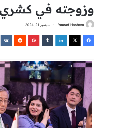
وزوجته في كشري 
Yousef Hashem
سبتمبر 21, 2024
فيسبوك
‫X
لينكدإن
‏Tumblr
بينتيريست
‏Reddit
‏te