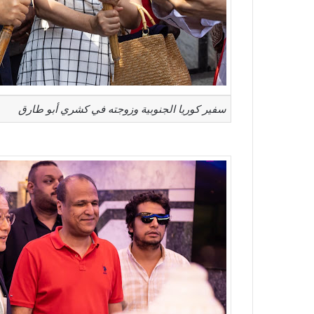
سفير كوريا الجنوبية وزوجته في كشري أبو طارق