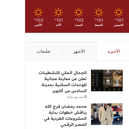
103
101
102
101
101
℉
℉
℉
℉
℉
الخميس
الجمعة
السبت
الأحد
الأثنين
الأخيرة
الأشهر
تعليقات
الجمال المكي للتشطيبات
تعلن عن معاينة مجانية
للوحدات السكنية بمدينة
السادس من أكتوبر
منذ يوم واحد
محمد رمضان فرج الله
يناقش خطوات بداية
المشروعات الفردية في
العصر الرقمي