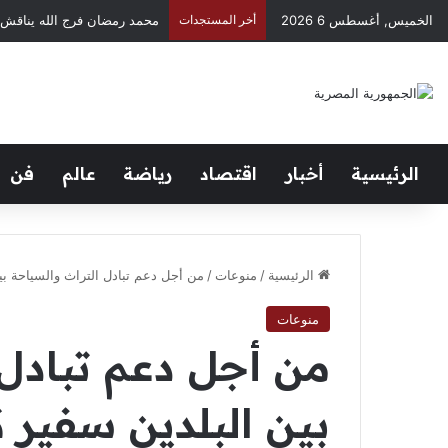
الخميس, أغسطس 6 2026
أخر المستجدات
Negusflex.. صانع المحتوى الذي حوّل الكوميديا إلى لغة عالمية
الرئيسية
أخبار
اقتصاد
رياضة
عالم
فن
الرئيسية
/
منوعات
/
من أجل دعم تبادل التراث والسياحة بي
منوعات
من أجل دعم تبادل 
بين البلدين سفير ك