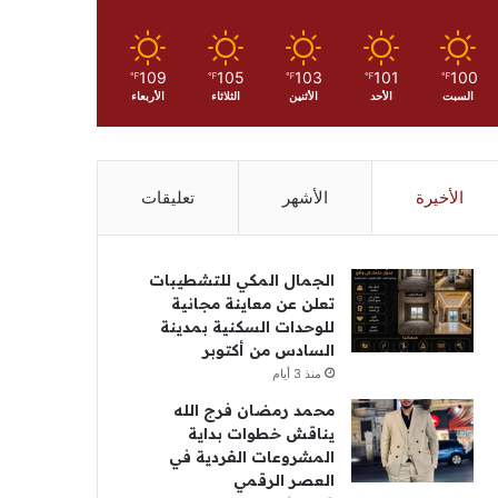
109
105
103
101
100
℉
℉
℉
℉
℉
السبت
الأحد
الأثنين
الثلاثاء
الأربعاء
الأخيرة
الأشهر
تعليقات
الجمال المكي للتشطيبات
تعلن عن معاينة مجانية
للوحدات السكنية بمدينة
السادس من أكتوبر
منذ 3 أيام
محمد رمضان فرج الله
يناقش خطوات بداية
المشروعات الفردية في
العصر الرقمي