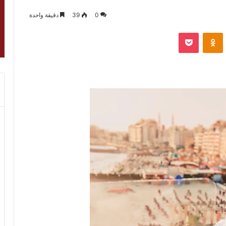
0
39
دقيقة واحدة
VKontak
Odnoklassniki
‫Pocket