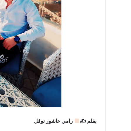
بقلم ✍
رامي عاشور نوفل