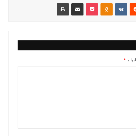
‏Reddit
‏VKontakte
Odnoklassniki
‫Pocket
مشاركة عبر البريد
طباعة
يها بـ
*