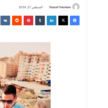
Yousef Hashem
أغسطس 27, 2024
فيسبوك
‫X
لينكدإن
‏Tumblr
بينتيريست
‏Reddit
‏te