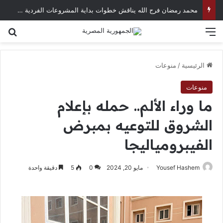
محمد رمضان فرج الله يناقش خطوات بداية المشروعات الفردية في العصر الرقمي
القائمة
بح
الرئيسية
/
منوعات
منوعات
ما وراء الألم.. حمله بإعلام
الشروق للتوعيه بمبرض
الفيبرومياليجا
Yousef Hashem
مايو 20, 2024
0
5
دقيقة واحدة