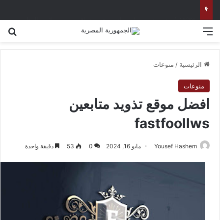
MQN (مقنعه وتصويب).. صانع محتوى عراقي يحقق ملايين المتابعين في عالم الألعاب الإلكترونية
القائمة
بح
الرئيسية
/
منوعات
منوعات
افضل موقع تذويد متابعين
fastfoollws
Yousef Hashem
مايو 16, 2024
0
53
دقيقة واحدة