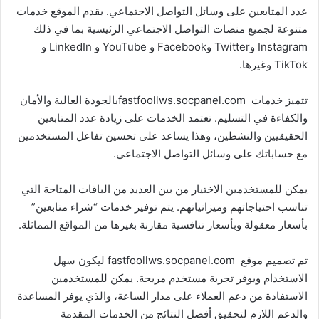
عدد المتابعين على وسائل التواصل الاجتماعي. يقدم الموقع خدمات
متنوعة لجميع منصات التواصل الاجتماعي الرئيسية بما في ذلك
Instagram وTwitter وFacebook و YouTube و LinkedIn و
TikTok وغيرها.
تتميز خدمات fastfoollws.socpanel.comبالجودة العالية والأمان
والكفاءة في التسليم. تعتمد الخدمات على زيادة عدد المتابعين
الحقيقيين والنشطين، وهذا يساعد على تحسين تفاعل المستخدمين
مع حساباتك على وسائل التواصل الاجتماعي.
يمكن للمستخدمين الاختيار من بين العديد من الباقات المتاحة التي
تناسب احتياجاتهم وميزانياتهم. يتم توفير خدمات “شراء متابعين”
بأسعار معقولة وبأسعار تنافسية مقارنة بغيرها من المواقع المماثلة.
تم تصميم موقع fastfoollws.socpanel.com ليكون سهل
الاستخدام ويوفر تجربة مستخدم مريحة. يمكن للمستخدمين
الاستفادة من دعم العملاء على مدار الساعة، والذي يوفر المساعدة
والدعم اللازم لتحقيق أفضل النتائج من الخدمات المقدمة