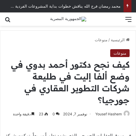
محمد رمضان فرج الله يناقش خطوات بداية المشروعات الفردية في العصر الرقمي
القائمة
بح
الرئيسية
/
منوعات
منوعات
كيف نجح دكتور أحمد بدوي في
وضع ألفا إليت في طليعة
شركات التطوير العقاري في
جورجيا؟
Yousef Hashem
نوفمبر 7, 2024
0
23
دقيقة واحدة
في سوق العقارات الجورجي الذي يشهد تطوراً سريعاً، تمكنت شركة