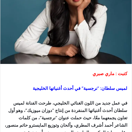
كتبت : ماري صبري
لميس سلطان: “نرجسية” في أحدث أغنياتها الخليجية
في عمل جديد من اللون الغنائي الخليجي، طرحت الفنانة لميس
سلطان أحدث أغنياتها المنفردة من إنتاج “دوزان ميوزيك”، وهو أول
تعاون يجمعهما معًا، حيث حملت عنوان “نرجسية”، من كلمات
الشاعر أحمد أشرف المطري، وألحان وتوزيع المايسترو حاتم منصور،