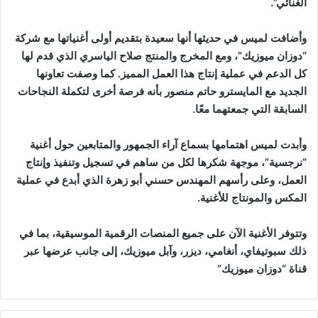
الغنائي”.
وأضافت لميس في حديثها أنها سعيدة بتقديم أولى أغنياتها مع شركة
“دوزان ميوزيك”، ومع المخرج والمنتج صلاح الياسري الذي قدم لها
كل الدعم في عملية إنتاج هذا العمل المميز. كما وصفت تعاونها
الجديد مع المايسترو حاتم منصور بأنه فرصة أخرى لتكملة النجاحات
السابقة التي جمعتهما معًا.
وأبدت لميس اهتمامها بسماع آراء الجمهور والمتابعين حول أغنية
“نرجسية”، موجهة شكرها لكل من ساهم في تسجيل وتنفيذ وإنتاج
العمل، وعلى رأسهم المهندس حسني أبو زهرة الذي أبدع في عملية
المكس والمونتاج للأغنية.
وتتوفر الأغنية الآن على جميع المنصات الرقمية الموسيقية، بما في
ذلك سبوتيفاي، أنغامي، ديزر، وآبل ميوزيك، إلى جانب عرضها عبر
قناة “دوزان ميوزيك”