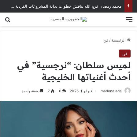
محمد رمضان فرج الله يناقش خطوات بداية المشروعات الفردية في العصر الرقمي
القائمة
بح
الرئيسية
/
فن
فن
لميس سلطان: “نرجسية” في
أحدث أغنياتها الخليجية
madona adel
فبراير 1, 2025
0
7
دقيقة واحدة