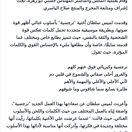
وقام بعملية المكس والماستر المهندس حسني أبو زهرة، تحت
إشراف ومتابعة المخرج والمنتج صلاح الياسري.
وقدمت لميس سلطان أغنية “نرجسية” بأسلوب غنائي أظهر قوة
صوتها، وبطريقة موسيقية متجددة تحمل كلمات تعكس قوة
الشخصية والثقة بالنفس، حيث تتميز بطابع خاص ومختلف عما
قدمته سابقًا، خاصة وأن مطلعها مليء بالإحساس القوي والكلمات
المؤثرة، حيث تقول:
نرجسية وكبريائي فوق عنهم كلهم
والغرور أحلى صفاتي والشموخ في قلبي دم
لأني الأحلى والأغلى والمهمة والأهم
طايرة بسابع سما شافوني وما شوفهم
وأعربت لميس سلطان عن سعادتها بهذا العمل الجديد “نرجسية”،
واصفة إياه بالعمل المختلف من حيث الكلمات واللحن والأسلوب
الغنائي، حيث قالت: “عندما عرضت علي الأغنية بكلماتها، رأيت أنها
مختلفة وجديدة في فكرتها، وأدركت أنها مناسبة لأدائها بهذا الأسلوب