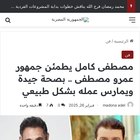
محمد رمضان فرج الله يناقش خطوات بداية المشروعات الفردية في العصر الرقمي
القائمة
بح
الرئيسية
/
فن
فن
مصطفى كامل يطمئن جمهور
عمرو مصطفى .. بصحة جيدة
ويمارس عمله بشكل طبيعي
madona adel
فبراير 26, 2025
0
7
دقيقة واحدة