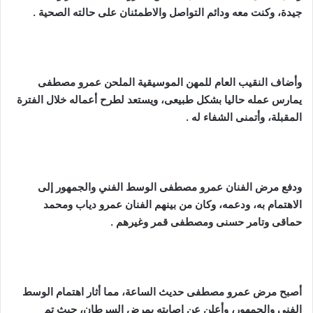
جيدة، وكنت معه ودائم التواصل والاطمئنان على حالته الصحية .
وأضاف النقيب العام للمهن الموسيقية الملحن عمرو مصطفى
يمارس عمله حاليا بشكل طبيعى، ويستعد لطرح أعماله خلال الفترة
المقبلة، وأتمنى الشفاء له .
ودفع مرض الفنان عمرو مصطفى الوسط الفني والجمهور إلى
الاهتمام به، ودعمه، وكان من بينهم الفنان عمرو دياب ومحمد
حماقى وتامر حسنى ومصطفى قمر وغيرهم .
أصبح مرض عمرو مصطفى حديث الساعة، مما أثار اهتمام الوسط
الفني والجمهور، وأعلن عن إصابته بمرض السرطان، حيث تم