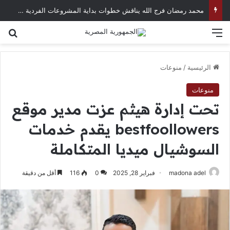
محمد رمضان فرج الله يناقش خطوات بداية المشروعات الفردية في العصر الرقمي
القائمة
بح
الرئيسية
/
منوعات
منوعات
تحت إدارة هيثم عزت مدير موقع
bestfoollowers يقدم خدمات
السوشيال ميديا المتكاملة
madona adel
فبراير 28, 2025
0
116
أقل من دقيقة