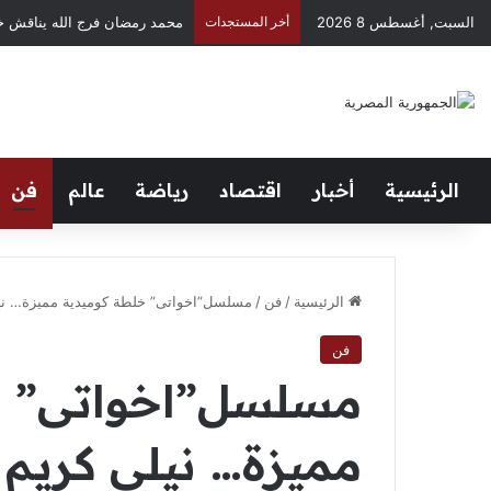
السبت, أغسطس 8 2026
أخر المستجدات
محمد رمضان فرج الله يناقش خ
الرئيسية
أخبار
اقتصاد
رياضة
عالم
فن
الرئيسية
/
فن
/
مسلسل”اخواتى” خلطة كوميدية مميزة… ني
فن
مسلسل”اخواتى” خ
مميزة… نيلى كريم