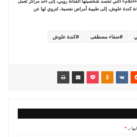
حلام» التي تجسد شخصيتها الفنانة روبي، إلى أحد مراكز لعمل
نة كندة علوش، إلى طبيبة أمراض نفسية، لتروي لها عن
ي
صفاء مصطفى
كندة علوش
‏Reddit
‏VKontakte
Odnoklassniki
‫Pocket
مشاركة عبر البريد
طباعة
يها بـ
*