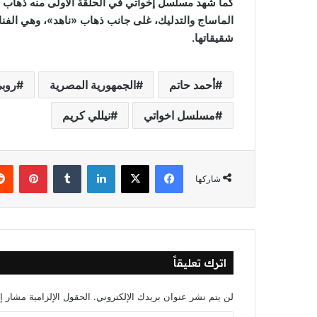
كما شهد مسلسل إخواتي في الحلقة الأولى منه ذهاب «أ
الماساج والتدليك، غلى جانب ذهاب «ناهد»، وهي الفنا
شقيقاتها.
أحمد حاتم
الجمهورية المصرية
روب
مسلسل اخواتي
نيللي كريم
فيسبوك
‫X
لينكدإن
‏Tumblr
بينتيريست
شاركها
اترك تعليقاً
لن يتم نشر عنوان بريدك الإلكتروني.
الحقول الإلزامية مشار إل