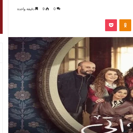
0
9
دقيقة واحدة
VKontak
Odnoklassniki
‫Pocket