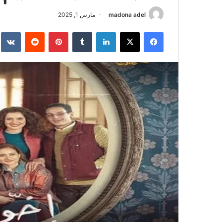
madona adel
مارس 1, 2025
فيسبوك
‫X
لينكدإن
‏Tumblr
بينتيريست
‏Reddit
‏te