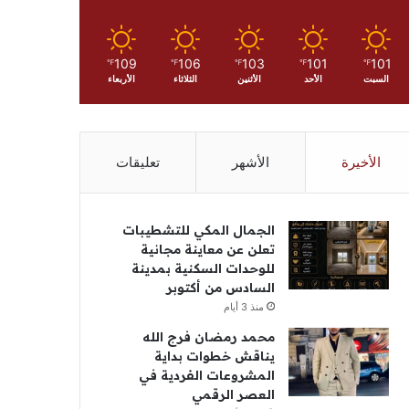
109
106
103
101
101
℉
℉
℉
℉
℉
السبت
الأحد
الأثنين
الثلاثاء
الأربعاء
الأخيرة
الأشهر
تعليقات
الجمال المكي للتشطيبات
تعلن عن معاينة مجانية
للوحدات السكنية بمدينة
السادس من أكتوبر
منذ 3 أيام
محمد رمضان فرج الله
يناقش خطوات بداية
المشروعات الفردية في
العصر الرقمي