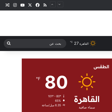
‫X
فيسبوك
ملخص الموقع RSS
‫YouTube
انستقرام
مقا
℃
27
بحث
القاهرة
عن
الطقس
80
℉
القاهرة
101º - 80º
65%
6.35 ميل/ساعة
سماء صافية