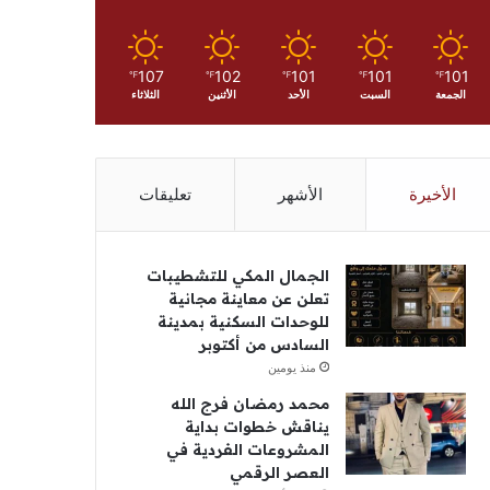
107
102
101
101
101
℉
℉
℉
℉
℉
الجمعة
السبت
الأحد
الأثنين
الثلاثاء
الأخيرة
الأشهر
تعليقات
الجمال المكي للتشطيبات
تعلن عن معاينة مجانية
للوحدات السكنية بمدينة
السادس من أكتوبر
منذ يومين
محمد رمضان فرج الله
يناقش خطوات بداية
المشروعات الفردية في
العصر الرقمي