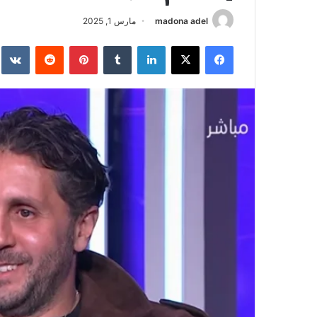
madona adel
مارس 1, 2025
فيسبوك
‫X
لينكدإن
‏Tumblr
بينتيريست
‏Reddit
‏te