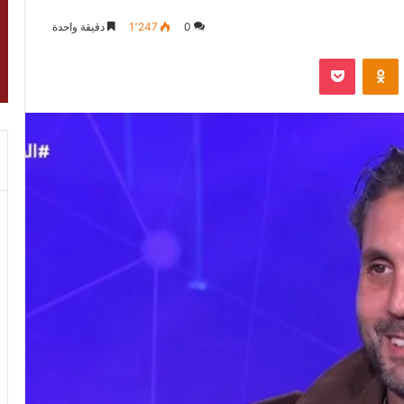
0
1٬247
دقيقة واحدة
VKontak
Odnoklassniki
‫Pocket