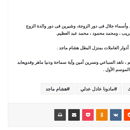
أسماء جلال فى دور الزوجة، وشيرين فى دور والدة الزوج
يب ، ومحمد محمود ، محمد عبد العظيم.
دوار العاملات بمنزل البطل هشام ماجد .
 ناهد السباعي ونسرين أمين وآية سماحة ودنيا ماهر وفدويعابد
لموسم الأول .
ك
مادونا عادل عدلي
هشام ماجد
‏Reddit
‏VKontakte
Odnoklassniki
‫Pocket
مشاركة عبر البريد
طباعة