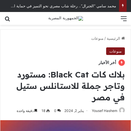
محمد سامي “الجنرال”.. رحلة شاب مصري نحو التميز في حماية الحسابات الرقمية
القائمة
بح
الرئيسية
/
منوعات
منوعات
أخر الأخبار
بلاك كات Black Cat: مستورد
وتاجر جملة للاستانلس ستيل
في مصر
Yousef Hashem
يناير 2, 2024
0
18
دقيقة واحدة