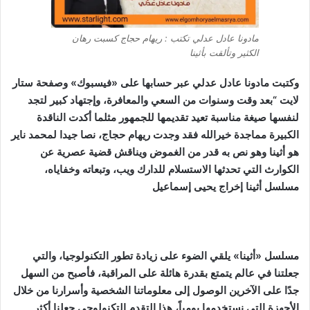
مادونا عادل عدلي تكتب : ريهام حجاج كسبت رهان
الكثير وتألقت بأثينا
وكتبت مادونا عادل عدلي عبر حسابها على «فيسبوك» وصفحة ستار
لايت “بعد وقت وسنوات من السعي والمعافرة، وإجتهاد كبير لتجد
لنفسها صيغة مناسبة تعيد تقديمها للجمهور مثلما أكدت الناقدة
الكبيرة مماجدة خيرالله فقد وجدت ريهام حجاج، نصا جيدا لمحمد ناير
هو أثينا وهو نص به قدر من الغموض ويناقش قضية عصرية عن
الكوارث التي تحدثها الاستسلام للدارك ويب، وتبعاته وخفاياه،
مسلسل أثينا إخراج يحيى إسماعيل
مسلسل «أثينا» يلقي الضوء على زيادة تطور التكنولوجيا، والتي
جعلتنا في عالم يتمتع بقدرة هائلة على المراقبة، فأصبح من السهل
جدًا على الآخرين الوصول إلى معلوماتنا الشخصية وأسرارنا من خلال
الأجهزة التي نستخدمها يومياً، هذا التقدم التكنولوجي جعلنا أكثر