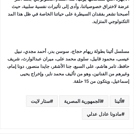
عرضة لاختراق خصوصياتنا، وأدى إلى تأثيرات نفسية سلبية، حيث
أصبحنا نشعر بفقدان السيطرة على حياتنا الخاصة في ظل هذا المد
التكنولوجي المتزايد.
مسلسل أثينا بطولة ريهام حجاج، سوسن بدر، أحمد مجدي، نبيل
عيسى، محمود قابيل، سلوى محمد على، ميران عبدالوارث، شريف
حافظ، تامر هاشم، على السبع، جنا الأشقر، جايدا منصور، دونا إمام،
وغيرهم من الفنانين، وهو من تأليف محمد ناير، وإخراج يحيى
إسماعيل، ويتكون من 15 حلقة.
أثينا
الجمهورية المصرية
ستار لايت
مادونا عادل عدلي