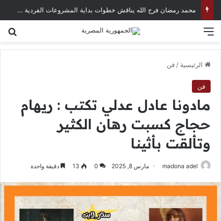
محمد رمضان فرج الله يناقش خطوات بداية المشروعات الفردية في العصر الرقمي
القائمة
بح
الرئيسية
/
فن
فن
مادونا عادل عدلي تكتب : ريهام
حجاج كسبت رهان الكثير
وتألقت بأثينا
madona adel
مارس 8, 2025
0
13
دقيقة واحدة