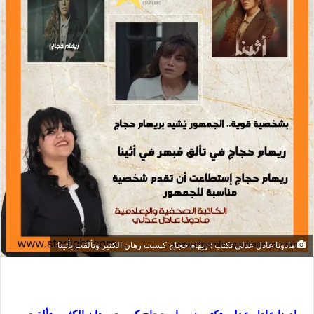
مادونا عادل عدلي تكتب : ريهام حجاج كسبت رهان الكثير وتألقت بأثينا