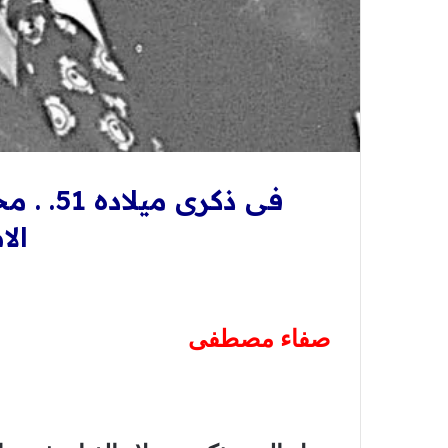
فى ذكرى ميلاده 51. .
مح
ال
صفاء مصطفى