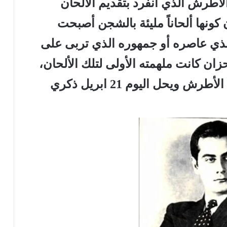
الاطرش الذي انفرد بتقديم الألحان
ن كونها ألحاناً مليئة بالشجن أصبحت
لذي عاصره أو جمهوره الذي تربى على
أحزان كانت ملهمته الأولى لتلك الألحان،
إنه الموسيقار المبدع المتجدد فريد الأطرش ويحل اليوم 21 ابريل ذكري