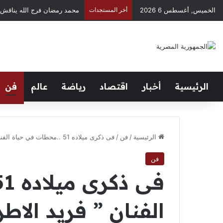
الخميس, أغسطس 6 2026
أخر المستجدات
Negusflex.. صانع المحتوى الذي حوّل الكوميديا إلى لغة عالمية
الرئيسية
أخبار
اقتصاد
رياضة
عالم
فن
الرئيسية
/
فن
/
فى ذكرى ميلاده 51 ..محطات في حياة الفنان ” فريد الاطرش “
فن
الفنان ” فريد الاط