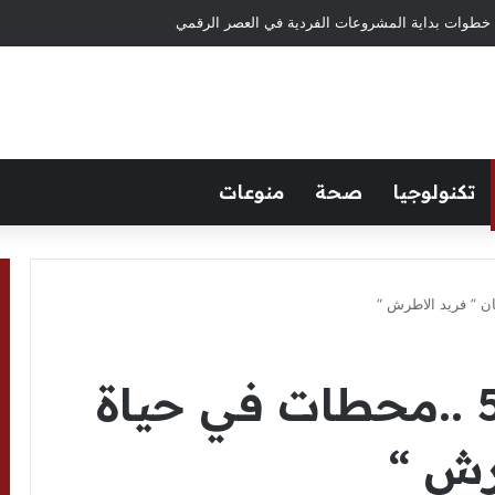
تكنولوجيا
صحة
منوعات
فى ذكرى ميلاده 51 ..محطات في حياة
رش “