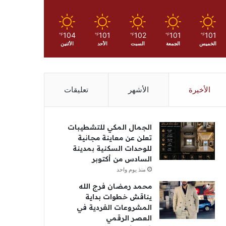
104
101
102
101
101
℉
℉
℉
℉
℉
الخميس
الجمعة
السبت
الأحد
الأثنين
الأخيرة
الأشهر
تعليقات
الجمال المكي للتشطيبات
تعلن عن معاينة مجانية
للوحدات السكنية بمدينة
السادس من أكتوبر
منذ يوم واحد
محمد رمضان فرج الله
يناقش خطوات بداية
المشروعات الفردية في
العصر الرقمي