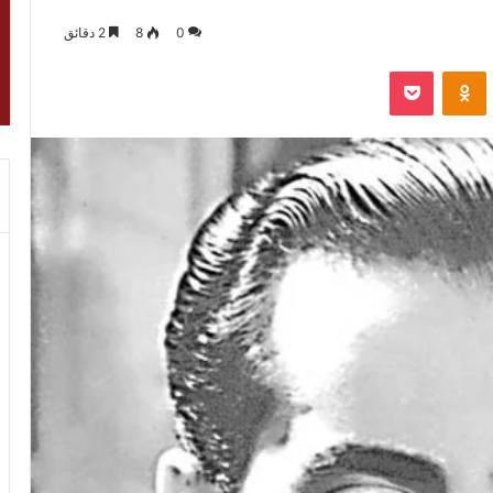
0
8
2 دقائق
VKontak
Odnoklassniki
‫Pocket