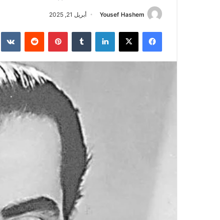
Yousef Hashem
أبريل 21, 2025
فيسبوك
‫X
لينكدإن
‏Tumblr
بينتيريست
‏Reddit
‏te