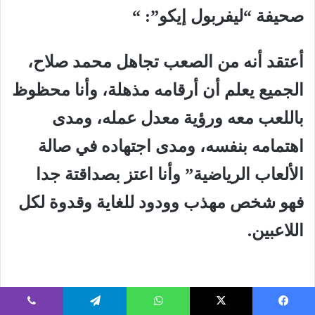
صحيفة “ليفربول إيكو”: “
أعتقد أنه من الصعب تجاهل محمد صلاح،
الجميع يعلم أن أرقامه مذهلة، وأنا محظوظ
باللعب معه ورؤية معدل عمله، ومدى
اهتمامه بنفسه، ومدى اجتهاده في صالة
الألعاب الرياضية” وأنا اعتز بصداقتة جدا
فهو شخص مهذب وودود للغاية وقدوة لكل
اللاعبين.
#ليونيل ميسي عن أفضل هدف سجله🗣: