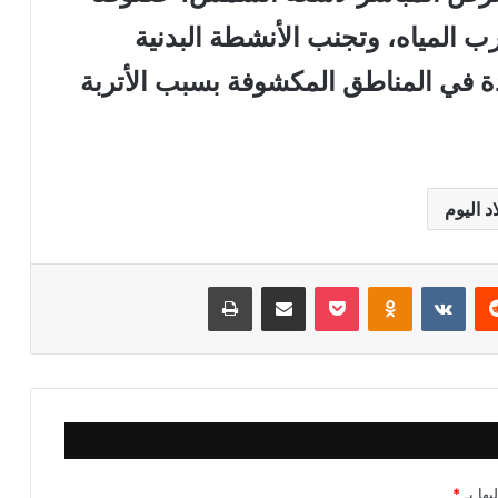
 المياه، وتجنب الأنشطة البدنية
دة في المناطق المكشوفة بسبب الأتربة
د اليوم
‏Reddit
‏VKontakte
Odnoklassniki
‫Pocket
مشاركة عبر البريد
طباعة
يها بـ
*