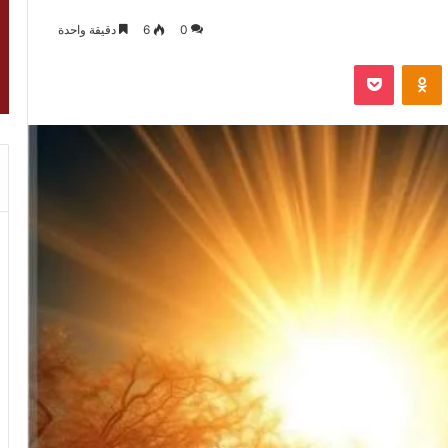
0
6
دقيقة واحدة
VKontak
Odnoklassniki
‫Pocket