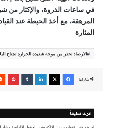
في ساعات الذروة، والإكثار من شرب
المرهقة، مع أخذ الحيطة عند القيا
المثارة
الارصاد تحذر من موجة شديدة الحرارة تجتاح البلا
فيسبوك
‫X
لينكدإن
‏Tumblr
بينتيريست
شاركها
اترك تعليقاً
لن يتم نشر عنوان بريدك الإلكتروني.
الحقول الإلزامية مشار إل