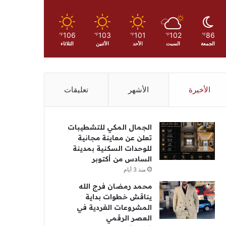
106
103
101
102
86
℉
℉
℉
℉
℉
الجمعة
السبت
الأحد
الأثنين
الثلاثاء
الأخيرة
الأشهر
تعليقات
الجمال المكي للتشطيبات
تعلن عن معاينة مجانية
للوحدات السكنية بمدينة
السادس من أكتوبر
منذ 3 أيام
محمد رمضان فرج الله
يناقش خطوات بداية
المشروعات الفردية في
العصر الرقمي