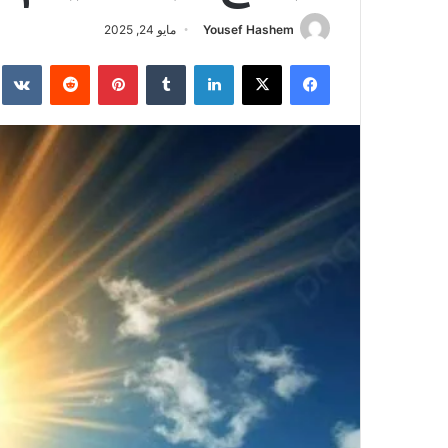
Yousef Hashem
مايو 24, 2025
فيسبوك
‫X
لينكدإن
‏Tumblr
بينتيريست
‏Reddit
‏te