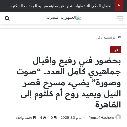
الجمال المكي للتشطيبات تعلن عن معاينة مجانية للوحدات السكنية بمدينة السادس من أكتوبر
القائمة
بح
الرئيسية
/
فن
فن
بحضور فني رفيع وإقبال
جماهيري كامل العدد.. “صوت
وصورة” يضيء مسرح قصر
النيل ويعيد روح أم كلثوم إلى
القاهرة
Yousef Hashem
مايو 30, 2025
0
4
دقيقة واحدة