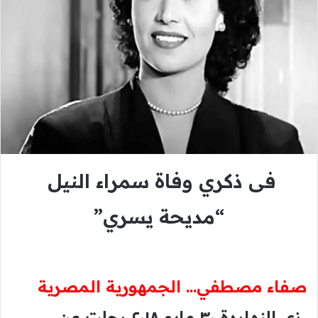
فى ذكري وفاة سمراء النيل
“مديحة يسري”
صفاء مصطفي… الجمهورية المصرية
زي النهاردة ٣٠ مايو ٢٠١٨ رحلت عن