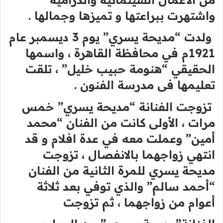
واشتهرت ببراعتها و تميزها وجمالها .
ولدت “مديحة يسري” يوم 3 ديسمبر عام
1921م في محافظة القاهرة ، واسمها
الحقيقي “هنومة حبيب خليل” ، تلقت
تعليمها فى مدرسة الفنون .
تزوجت الفنانة “مديحة يسري” خمس
مرات ، الأولى كانت من الفنان “محمد
أمين” وعملت معه في عدة افلام و قد
انتهي زواجهما بالانفصال ، تزوجت
مديحة يسري للمرة الثانية من الفنان
“أحمد سالم” والذي توفي بعد ثلاثة
أعوام من زواجهما ، ثم تزوجت