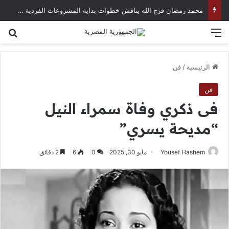
محمد رمضان فرج الله يناقش خطوات بداية المشروعات الفردية في العصر الرقمي
القائمة
بح
الرئيسية
/
فن
فن
فى ذكري وفاة سمراء النيل
“مديحة يسري”
Yousef Hashem
مايو 30, 2025
0
6
2 دقائق