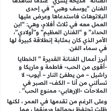
الفنانة “مديحة يسري” عندما شاهدها
الفنان “يوسف وهبي” في إحدى
البلاتوهات فاستدعاها وعرض عليها
العمل معه في ثلاث أفلام، وهي: “ابن
الحداد” و “الفنان العظيم” و”أولادي”،
الأمر الذي كان بمثابة إنطلاقة كبيرة لها
في سماء الفن.
أبرز أعمال الفنانة القديرة ” الخطايا
-أقوى من الحب- فاطمة و ماريكا و
راشيل – من يطفئ النار – أيوب- لا
تسألني من أنا – الكف- الصبر في
الملاحات -الإرهابي- ممنوع الحب” .
وعلى الرغم من تقدمها في العمر ، لكنها
ظلت تحتفظ بجمالها ورونقها ، مما