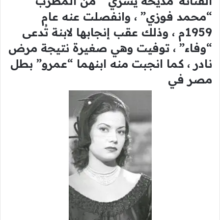
الفنانة”مديحة يسري ” من المطرب
“محمد فوزي” ، وانفصلت عنه عام
1959م ، وذلك عقب إنجابها لابنة تُدعى
“وفاء” ، توفيت وهي صغيرة نتيجة مرض
نادر ، كما انجبت منه ابنهما “عمرو” بطل
مصر في