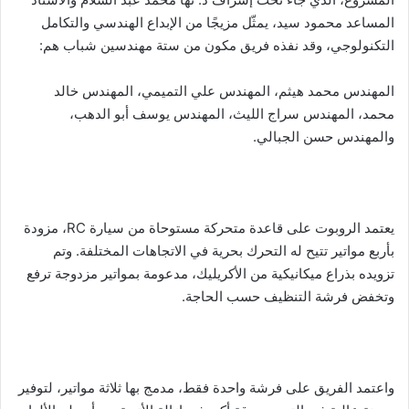
المساعد محمود سيد، يمثّل مزيجًا من الإبداع الهندسي والتكامل
التكنولوجي، وقد نفذه فريق مكون من ستة مهندسين شباب هم:
المهندس محمد هيثم، المهندس علي التميمي، المهندس خالد
محمد، المهندس سراج الليث، المهندس يوسف أبو الدهب،
والمهندس حسن الجبالي.
يعتمد الروبوت على قاعدة متحركة مستوحاة من سيارة RC، مزودة
بأربع مواتير تتيح له التحرك بحرية في الاتجاهات المختلفة. وتم
تزويده بذراع ميكانيكية من الأكريليك، مدعومة بمواتير مزدوجة ترفع
وتخفض فرشة التنظيف حسب الحاجة.
واعتمد الفريق على فرشة واحدة فقط، مدمج بها ثلاثة مواتير، لتوفير