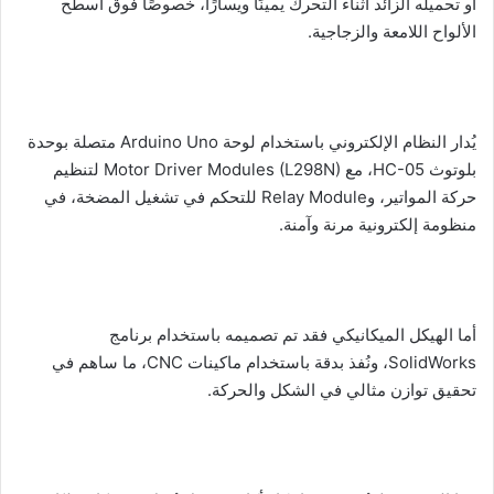
أو تحميله الزائد أثناء التحرك يمينًا ويسارًا، خصوصًا فوق أسطح
الألواح اللامعة والزجاجية.
يُدار النظام الإلكتروني باستخدام لوحة Arduino Uno متصلة بوحدة
بلوتوث HC-05، مع Motor Driver Modules (L298N) لتنظيم
حركة المواتير، وRelay Module للتحكم في تشغيل المضخة، في
منظومة إلكترونية مرنة وآمنة.
أما الهيكل الميكانيكي فقد تم تصميمه باستخدام برنامج
SolidWorks، ونُفذ بدقة باستخدام ماكينات CNC، ما ساهم في
تحقيق توازن مثالي في الشكل والحركة.