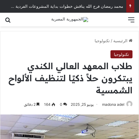
محمد رمضان فرج الله يناقش خطوات بداية المشروعات الفردية في العصر الرقمي
القائمة
بح
الرئيسية
/
تكنولوجيا
تكنولوجيا
طلاب المعهد العالي الكندي
يبتكرون حلاً ذكيًا لتنظيف الألواح
الشمسية
madona adel
يونيو 25, 2025
0
164
2 دقائق