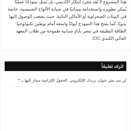
هذا المشروع لا يُعد مجرد ابتكار أكاديمي، بل يُمثل نموذجًا عمليًا
يُمكن تطويره واستخدامه ميدانيًا في صيانة الألواح الشمسية، خاصة
في البيئات الصحراوية أو الأماكن النائية، حيث يصعب الوصول إليها
يدويًا. كما يفتح هذا النموذج أبوابًا واسعة أمام توطين تكنولوجيا
الطاقة النظيفة في مصر بأيادٍ شبابية طموحة من طلاب المعهد
العالي الكندي CIC.
اترك تعليقاً
لن يتم نشر عنوان بريدك الإلكتروني.
الحقول الإلزامية مشار إليها بـ
*
ا
ل
ت
ع
ل