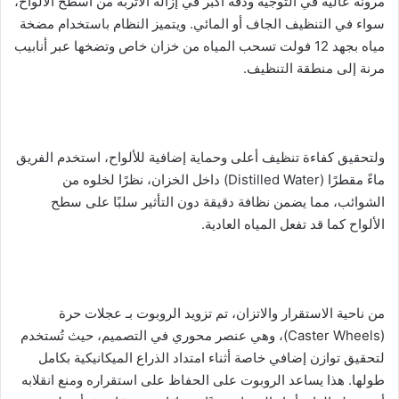
مرونة عالية في التوجيه ودقة أكبر في إزالة الأتربة من أسطح الألواح،
سواء في التنظيف الجاف أو المائي. ويتميز النظام باستخدام مضخة
مياه بجهد 12 فولت تسحب المياه من خزان خاص وتضخها عبر أنابيب
مرنة إلى منطقة التنظيف.
ولتحقيق كفاءة تنظيف أعلى وحماية إضافية للألواح، استخدم الفريق
ماءً مقطرًا (Distilled Water) داخل الخزان، نظرًا لخلوه من
الشوائب، مما يضمن نظافة دقيقة دون التأثير سلبًا على سطح
الألواح كما قد تفعل المياه العادية.
من ناحية الاستقرار والاتزان، تم تزويد الروبوت بـ عجلات حرة
(Caster Wheels)، وهي عنصر محوري في التصميم، حيث تُستخدم
لتحقيق توازن إضافي خاصة أثناء امتداد الذراع الميكانيكية بكامل
طولها. هذا يساعد الروبوت على الحفاظ على استقراره ومنع انقلابه