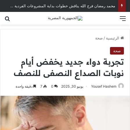
محمد رمضان فرج الله يناقش خطوات بداية المشروعات الفردية في العصر الرقمي
القائمة
بح
الرئيسية
/
صحة
صحة
تجربة دواء جديد يخفض أيام
نوبات الصداع النصفى للنصف
Yousef Hashem
يونيو 30, 2025
0
7
دقيقة واحدة