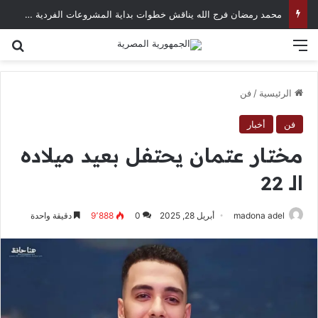
محمد رمضان فرج الله يناقش خطوات بداية المشروعات الفردية في العصر الرقمي
القائمة
بح
الرئيسية
/
فن
فن
أخبار
مختار عتمان يحتفل بعيد ميلاده
الـ 22
madona adel
أبريل 28, 2025
0
9٬888
دقيقة واحدة