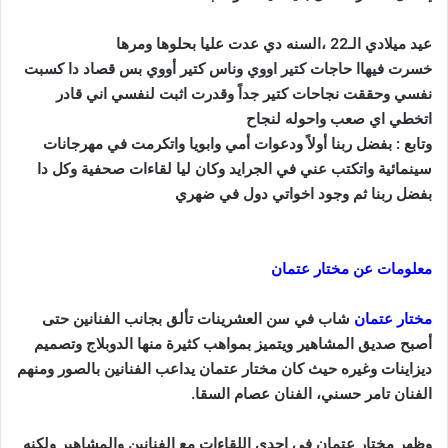
عيد ميلادي الـ22 ،
السنه دي عدت عليا بحلوها ومرها
خسرت فيهاا حاجات كتير اووي وناس كتير أووي بس قصاد دا كسبت
نفسي وحققت نجاحات كتير جداً وقدرت اثبت لنفسي اني قادر
اتخطي اي صعب واحوله لنجاح
وتابع : بفضل ربنا أولاً ودعوات أمي وابويا
واتكرمت في مهرجانات
سينمائية واتكتب عني في الجرايد وكان ليا لقاءات صحفية وكل دا
بفضل ربنا ثم وجود اخواتي دول في ضهري
معلومات عن مختار عتمان
مختار عتمان
شاب في سن العشرينات تألق بجانب الفنانين حتى
أصبح صديق المشاهير ويتميز بمواهب كثيرة منها الدوبلاج وتصميم
ديزاينات وغيره
حيث كان مختار عتمان يداعب الفنانين بالصور ومنهم
الفنان تامر حسني، الفنان عصام السقا.
وظهر مختار عتمان في إحدى اللقاءات مع الفنانين والمشاهير ولكنه