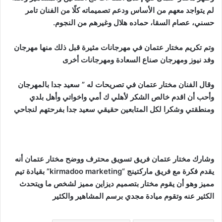
لم يتواجد معهم من الأساس ودعم تصميماته كلًا من الفنان تامر
حسني، عصام السقا، حماده هلال وغيرهم من النجوم.
وتم تكريم مختار عتمان في مهرجانات مثيرة قبل ذلك منها مهرجان
وفد نيوز ومهرجان صناع السعادة ومهرجانات أخرى
وقال الفنان مختار عتمان في تصريحات له ” سعيد جدا بالمهرجان
وأحب أن اقدم خالص الشكر لأهلي ك أمي واخواتي وأهل بلدي
ومنطقتي وشكرا لكل المتابعين حقيقي سعيد جدا بفرحتهم لنجاحي
وشارك مختار عتمان فريق تسويق محترف ووضح مختار عتمان أنه
يقدم فكرة مع فريق ماركتينج “kirmadoo marketing” بقيادة تيم
مميز وهو أن يقوم مختار بتصميم ديزاين مميز لشخص ما ويتحدث
الكثير عنه وتقوم ميادة مجدي برسم المشاهير والكثير