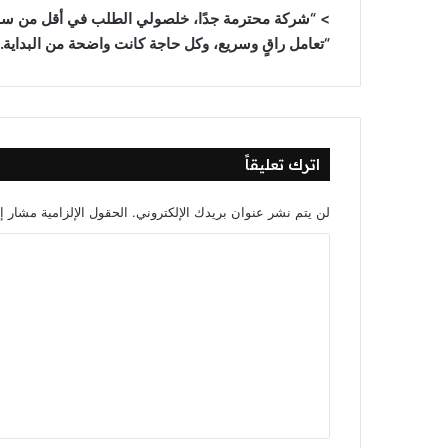
> “شركة محترمة جدًا، خلصولي الطلب في أقل من ساع
“تعامل راقٍ وسريع، وكل حاجة كانت واضحة من البداية.”
اترك تعليقاً
لن يتم نشر عنوان بريدك الإلكتروني.
الحقول الإلزامية مشار إل
ا
ل
ت
ع
ل
ي
ق