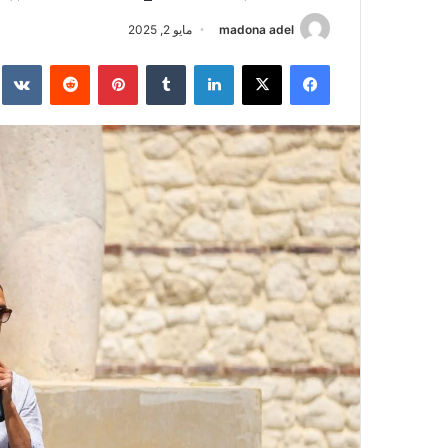
madona adel
مايو 2, 2025
فيسبوك
‫X
لينكدإن
‏Tumblr
بينتيريست
‏Reddit
‏te