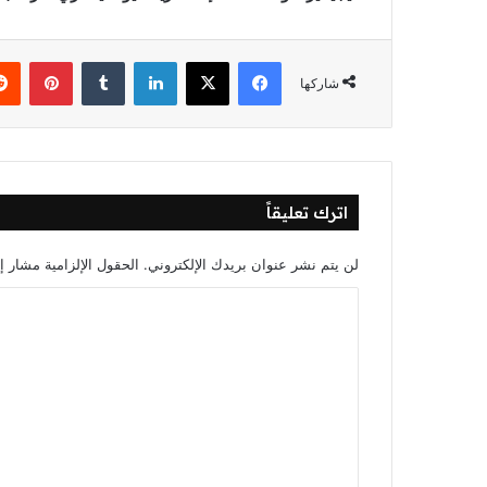
فيسبوك
‫X
لينكدإن
‏Tumblr
بينتيريست
شاركها
اترك تعليقاً
لن يتم نشر عنوان بريدك الإلكتروني.
الحقول الإلزامية مشار إل
ا
ل
ت
ع
ل
ي