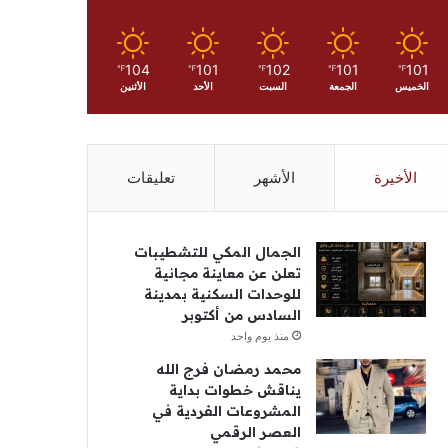
104
101
102
101
101
℉
℉
℉
℉
℉
الخميس
الجمعة
السبت
الأحد
الأثنين
الأخيرة
الأشهر
تعليقات
الجمال المكي للتشطيبات
تعلن عن معاينة مجانية
للوحدات السكنية بمدينة
السادس من أكتوبر
منذ يوم واحد
محمد رمضان فرج الله
يناقش خطوات بداية
المشروعات الفردية في
العصر الرقمي