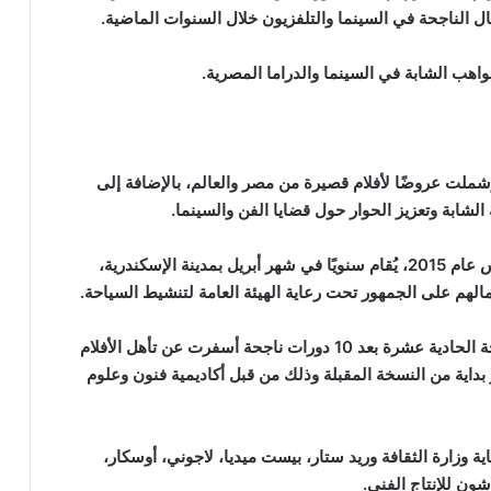
ل الناجحة في السينما والتلفزيون خلال السنوات الماضية.
ليات المهرجان من 27 أبريل حتى 2 مايو، وشملت عروضًا لأفلام قصيرة من مصر والعالم، بالإضافة إلى
شابة وتعزيز الحوار حول قضايا الفن والسينما.
‏‎يُذكر أن مهرجان الإسكندرية للفيلم القصير، الذي تأسس عام 2015، يُقام سنويًا في شهر أبريل بمدينة الإسكندرية،
لهم على الجمهور تحت رعاية الهيئة العامة لتنشيط السياحة.
‏‎وقدمت إدارة مهرجان الإسكندرية للفيلم القصير للنسخة الحادية عشرة بعد 10 دورات ناجحة أسفرت عن تأهل الأفلام
كار بداية من النسخة المقبلة وذلك من قبل أكاديمية فنون وعلوم
ية وزارة الثقافة وريد ستار، بيست ميديا، لاجوني، أوسكار،
ون للإنتاج الفني.