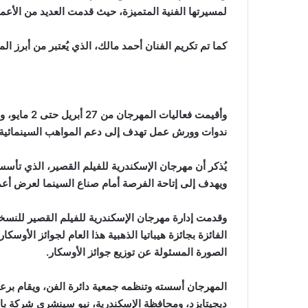
لمسيرتها الفنية المتميزة، حيث قدمت العديد من الأعما
‏‎وأقيمت فعا
ندوات وورش عمل تهدف إلى دعم المواهب السينمائية ال
ويهدف إلى إتاحة الفرصة أمام صناع السينما لعرض أعما
الفائزة بجائزة هيباتيا الذهبية هذا العام لجوائز الأوس
الصورة المسئولة عن توزيع جوائز الأوسكار.
‏‎المهرجان أسسته وتنظمه جمعية دائرة الفن، ويقام برعا
ديجيتايزد، ومحافظة الإسكندرية، نيو سينشري شركة باش