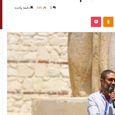
0
990
دقيقة واحدة
VKontak
Odnoklassniki
‫Pocket