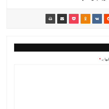
‏Reddit
‏VKontakte
Odnoklassniki
‫Pocket
مشاركة عبر البريد
طباعة
يها بـ
*