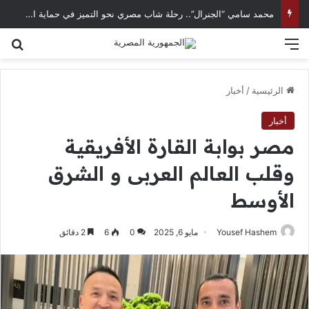
د. أوليغ أباكوموف.. 12 عامًا من الطب لصناعة وعي صحي يتجاوز حدود العلاج
القائمة
بح
الرئيسية
/
أخبار
أخبار
مصر بوابة القارة الأفريقية
وقلب العالم العربى و الشرق
الأوسط
Yousef Hashem
مايو 6, 2025
0
6
2 دقائق