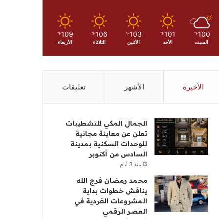
109
106
103
101
100
℉
℉
℉
℉
℉
السبت
الأحد
الأثنين
الثلاثاء
الأربعاء
الأخيرة
الأشهر
تعليقات
الجمال المكي للتشطيبات
تعلن عن معاينة مجانية
للوحدات السكنية بمدينة
السادس من أكتوبر
منذ 3 أيام
محمد رمضان فرج الله
يناقش خطوات بداية
المشروعات الفردية في
العصر الرقمي