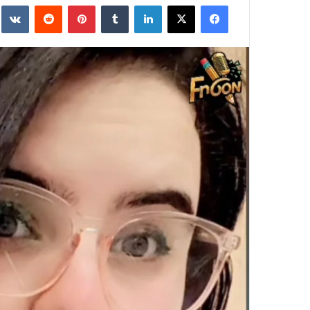
فيسبوك
‫X
لينكدإن
‏Tumblr
بينتيريست
‏Reddit
‏te