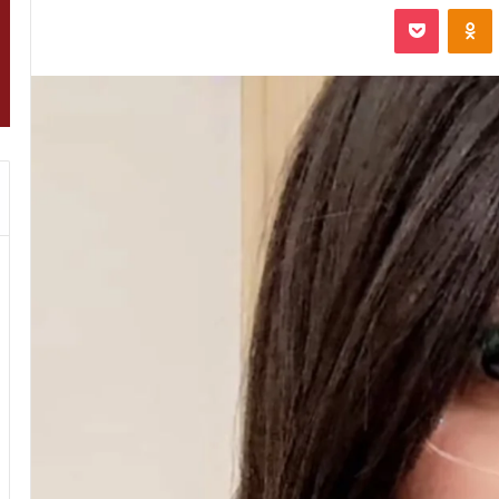
VKontak
Odnoklassniki
‫Pocket