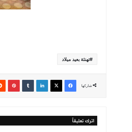
تهنئة بعيد ميلاد
فيسبوك
‫X
لينكدإن
‏Tumblr
بينتيريست
شاركها
اترك تعليقاً