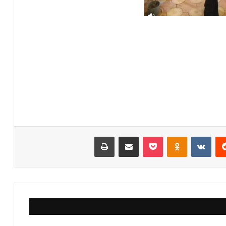
‏Reddit
‏VKontakte
Odnoklassniki
‫Pocket
مشاركة عبر البريد
طباعة