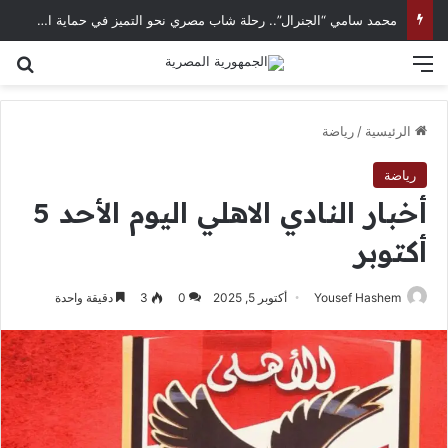
محمد سامي “الجنرال”.. رحلة شاب مصري نحو التميز في حماية الحسابات الرقمية
القائمة
بح
الرئيسية
/
رياضة
رياضة
أخبار النادي الاهلي اليوم الأحد 5
أكتوبر
Yousef Hashem
أكتوبر 5, 2025
0
3
دقيقة واحدة