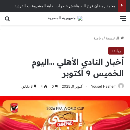
Negusflex.. صانع المحتوى الذي حوّل الكوميديا إلى لغة عالمية
القائمة
بح
الرئيسية
/
رياضة
رياضة
أخبار النادي الأهلي …اليوم
الخميس 9 أكتوبر
Yousef Hashem
أكتوبر 9, 2025
0
4
3 دقائق