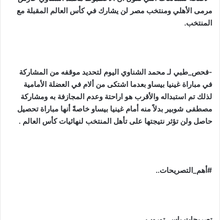
مرمى الأهلي ومنتخب مصر لن يشارك في كأس العالم المقبلة مع
المنتخب.
-فحص_طبي لـ محمد الشناوي اليوم لتحديد موقفه من المشاركة
في مباراة غينيا بيساو بعدما اشتكى من ألام في العضلة الأمامية
لذلك تم استبداله والأقرب هو اراحتة وعدم المجازفة به ومشاركة
مصطفى شوبير بدلاً منه أمام غينيا بيساو خاصةً أنها مباراة تحصيل
حاصل ولن تؤثر نتيجتها على تأهل المنتخب لنهائيات كأس العالم .
#أهم_التصريحات..
تصريحات ياس_توروب