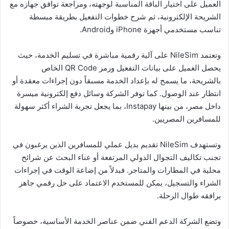
العميل على اختيار الباقة المناسبة لوجهته، ومراجعة توافق جهازه مع
الشريحة الإلكترونية، ثم شرح خطوات التفعيل بطريقة مبسطة
تناسب مستخدمي أجهزة iPhone وAndroid.
وتعتمد NileSim على آلية رقمية مباشرة في تسليم الخدمة، حيث
يحصل العميل على بيانات التفعيل ورمز QR Code الخاص
بالشريحة، ما يسمح له بإعداد الخدمة مسبقاً دون إجراءات معقدة أو
انتظار عند الوصول. كما توفر الشركة وسائل دفع إلكترونية ميسرة
داخل مصر، من بينها Instapay، بما يجعل تجربة الشراء أكثر سهولة
للمسافرين المصريين.
وتستهدف NileSim تقديم بديل عملي للمسافرين الذين يرغبون في
تجنب تكاليف التجوال الدولي المرتفعة أو عناء البحث عن شرائح
محلية في المطارات والمتاجر. فبدلاً من إضاعة الوقت في إجراءات
الشراء والتسجيل، يمكن للمستخدم الاعتماد على حل رقمي جاهز
يرافقه طوال الرحلة.
وتضع الشركة الدعم الفني ضمن عناصر الخدمة الأساسية، خصوصاً