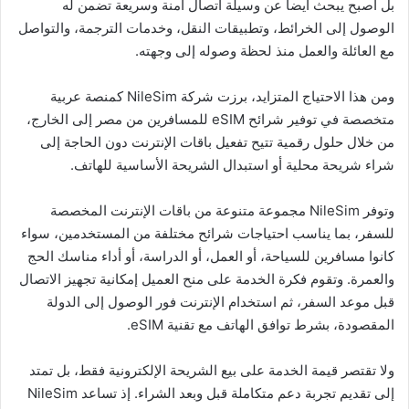
بل أصبح يبحث أيضاً عن وسيلة اتصال آمنة وسريعة تضمن له
الوصول إلى الخرائط، وتطبيقات النقل، وخدمات الترجمة، والتواصل
مع العائلة والعمل منذ لحظة وصوله إلى وجهته.
ومن هذا الاحتياج المتزايد، برزت شركة NileSim كمنصة عربية
متخصصة في توفير شرائح eSIM للمسافرين من مصر إلى الخارج،
من خلال حلول رقمية تتيح تفعيل باقات الإنترنت دون الحاجة إلى
شراء شريحة محلية أو استبدال الشريحة الأساسية للهاتف.
وتوفر NileSim مجموعة متنوعة من باقات الإنترنت المخصصة
للسفر، بما يناسب احتياجات شرائح مختلفة من المستخدمين، سواء
كانوا مسافرين للسياحة، أو العمل، أو الدراسة، أو أداء مناسك الحج
والعمرة. وتقوم فكرة الخدمة على منح العميل إمكانية تجهيز الاتصال
قبل موعد السفر، ثم استخدام الإنترنت فور الوصول إلى الدولة
المقصودة، بشرط توافق الهاتف مع تقنية eSIM.
ولا تقتصر قيمة الخدمة على بيع الشريحة الإلكترونية فقط، بل تمتد
إلى تقديم تجربة دعم متكاملة قبل وبعد الشراء. إذ تساعد NileSim