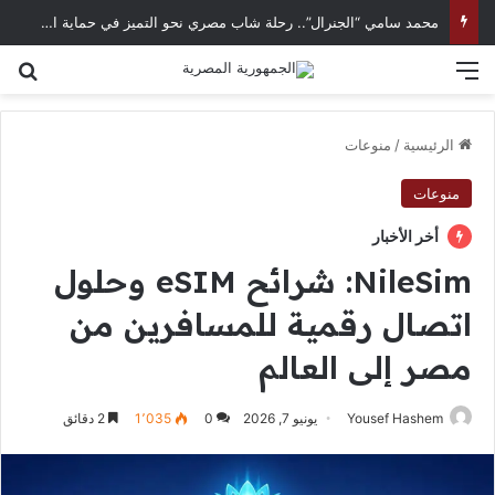
محمد سامي “الجنرال”.. رحلة شاب مصري نحو التميز في حماية الحسابات الرقمية
القائمة
بح
الرئيسية
/
منوعات
منوعات
أخر الأخبار
NileSim: شرائح eSIM وحلول
اتصال رقمية للمسافرين من
مصر إلى العالم
Yousef Hashem
يونيو 7, 2026
0
1٬035
2 دقائق