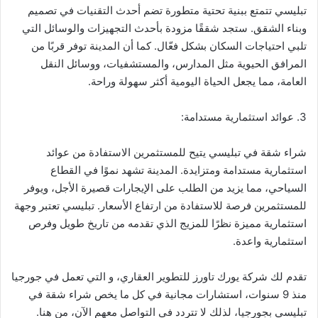
تبليسي تتمتع ببنية تحتية متطورة تضم أحدث التقنيات في تصميم
وبناء الشقق. ستجد شققًا مزودة بأحدث التجهيزات والوسائل التي
تلبي احتياجات السكان بشكل فعّال. كما أن المدينة توفر قربًا من
المرافق الحيوية مثل المدارس، والمستشفيات، ووسائل النقل
العامة، مما يجعل الحياة اليومية أكثر سهولة وراحة.
3. عوائد استثمارية مستدامة:
شراء شقة في تبليسي يتيح للمستثمرين الاستفادة من عوائد
استثمارية مستدامة ومتزايدة. المدينة تشهد نموًا في القطاع
السياحي، مما يزيد من الطلب على الإيجارات قصيرة الأجل، ويوفر
للمستثمرين فرصة للاستفادة من ارتفاع الأسعار. تبليسي تعتبر وجهة
استثمارية مميزة نظرًا للمزيج الذي تقدمه من تاريخ طويل وفرص
استثمارية واعدة.
تقدم لك شركة يورك تاورز للتطوير العقاري، و التي تعمل في جورجيا
منذ 9 سنوات، استشارات مجانية في كل ما يخص شراء شقة في
تبليسي بجورجيا، لذلك لا تتردد في التواصل معهم الآن، من هنا.