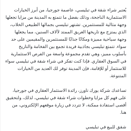
يُعتبر شراء شقة في تبليسي، عاصمة جورجيا، من أبرز الخيارات
الاستثمارية الناجحة، وذلك بفضل ما تتمتع به المدينة من مزايا تجعلها
وجهة مثالية للمستثمرين. تشتهر تبليسي بجمالها الطبيعي الخلاب،
الذي يمتزج مع تاريخها العريق الممتد لآلاف السنين، مما يجعلها
وجهة سياحية مميزة ومكانًا جذابًا للمستثمرين والمقيمين على حد
سواء. تتمتع تبليسي بجاذبية فريدة تجمع بين الفخامة والتاريخ
بأسلوب مميز، وهي تقدم مجموعة واسعة من الفرص الاستثمارية
في السوق العقاري. فإذا كنت تفكر في شراء شقة في تبليسي سواء
للاستثمار أو للإقامة، فإن المدينة توفر لك العديد من الخيارات
المتنوعة.
تساعدك شركة يورك تاورز، رائدة الاستثمار العقاري في جورجيا،
على فهم كل مزايا وخطوات شراء شقة في تبليسي، لذلك، ولتحقيق
أقصى استفادة ممكنة، لا تتردد في زيارة موقعهم الإلكتروني، من
هنا.
شقق للبيع في تبليسي