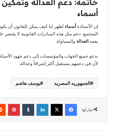
خاتمة: دعم
العدالة
و
تمكين ا
أسماء
إن الأستاذة
أسماء
تُظهر لنا كيف يمكن للقانون أن يكون
المجتمع. دعم مثل هذه المبادرات القانونية لا يقتصر ع
يعمه
العدالة
والمساواة.
ندعو جميع الجهات والمؤسسات إلى دعم جهود الأستا
لأن في دعمهم مستقبل أكثر إشراقاً وعدالة.
الجمهوريه المصريه
يوسف هاشم
فيسبوك
‫X
لينكدإن
‏Tumblr
بينتيريست
شاركها