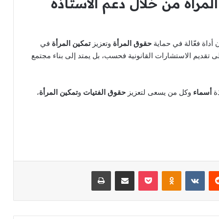
لمرأة
من خلال دعم الأستاذة
 أداة فعّالة في حماية
حقوق المرأة
وتعزيز
تمكين المرأة
في
لى تقديم الاستشارات القانونية فحسب، بل يمتد إلى بناء مجتمع
ذة
أسماء
وكل من يسعى لتعزيز
حقوق الفتيات
و
تمكين المرأة
،
‏Reddit
‏VKontakte
Odnoklassniki
‫Pocket
مشاركة عبر البريد
طباعة