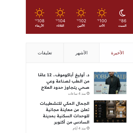
108
104
102
100
86
℉
℉
℉
℉
℉
السبت
الأحد
الأثنين
الثلاثاء
الأربعاء
الأخيرة
الأشهر
تعليقات
د. أوليغ أباكوموف.. 12 عامًا
من الطب لصناعة وعي
صحي يتجاوز حدود العلاج
منذ 4 ساعات
الجمال المكي للتشطيبات
تعلن عن معاينة مجانية
للوحدات السكنية بمدينة
السادس من أكتوبر
منذ 4 أيام