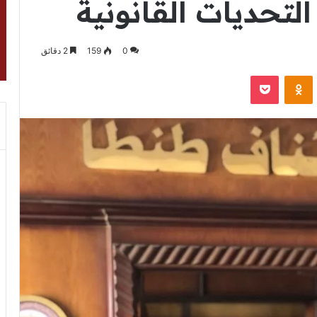
لتحديات القانونية
0
159
2 دقائق
VKontak
Odnoklassniki
‫Pocket