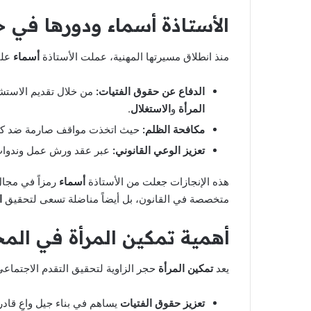
الأستاذة أسماء ودورها في
ح
منذ انطلاق مسيرتها المهنية، عملت الأستاذة
أسماء
على
الدفاع عن حقوق الفتيات:
من خلال تقديم الاستشار
المرأة
و
الاستغلال
.
مكافحة الظلم:
حيث اتخذت مواقف صارمة ضد كل 
تعزيز الوعي القانوني:
عبر عقد ورش عمل وندوات
هذه الإنجازات جعلت من الأستاذة
أسماء
رمزاً في مجا
متخصصة في القانون، بل أيضاً مناضلة تسعى لتحقيق
ا
أهمية
تمكين المرأة
في المج
يعد
تمكين المرأة
حجر الزاوية لتحقيق التقدم الاجتماعي،
تعزيز حقوق الفتيات
يساهم في بناء جيل واعٍ قادر 