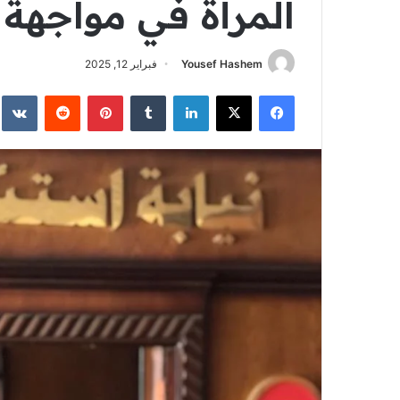
المرأة في مواجهة ا
Yousef Hashem
فبراير 12, 2025
فيسبوك
‫X
لينكدإن
‏Tumblr
بينتيريست
‏Reddit
‏te