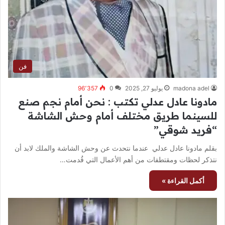
فن
madona adel
يوليو 27, 2025
0
96٬357
مادونا عادل عدلي تكتب : نحن أمام نجم صنع
للسينما طريق مختلف أمام وحش الشاشة
“فريد شوقي”
بقلم مادونا عادل عدلي عندما نتحدث عن وحش الشاشة والملك لابد أن
نتذكر لحظات ومقتطفات من أهم الأعمال التي قُدمت…
أكمل القراءة »