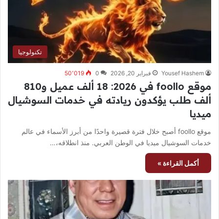
تكنولوجيا
Yousef Hashem
فبراير 20, 2026
0
50٬019
موقع foollo في 2026: 18 ألف عميل و810
ألف طلب يؤكدون ريادته في خدمات السوشيال
ميديا
موقع foollo أصبح خلال فترة قصيرة واحدًا من أبرز الأسماء في عالم
خدمات السوشيال ميديا في الوطن العربي. منذ انطلاقه،…
أكمل القراءة »