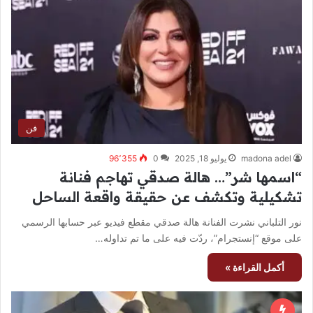
فن
madona adel
يوليو 18, 2025
0
96٬355
“اسمها شر”… هالة صدقي تهاجم فنانة
تشكيلية وتكشف عن حقيقة واقعة الساحل
نور التلباني نشرت الفنانة هالة صدقي مقطع فيديو عبر حسابها الرسمي
على موقع “إنستجرام”، ردّت فيه على ما تم تداوله…
أكمل القراءة »