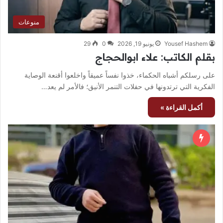
منوعات
Yousef Hashem
يونيو 19, 2026
0
29
‏بقلم الكاتب: علاء ابوالحجاج
‏على رسلكم أشباه الحكماء، خذوا نفساً عميقاً واخلعوا أقنعة الوصاية
الفكرية التي ترتدونها في حفلات التنمر الأنيق؛ فالأمر لم يعد…
أكمل القراءة »