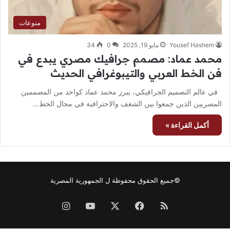
منوعات
Yousef Hashem
مايو 19, 2025
0
34
محمد عماد: مصمم جرافيك مصري يبدع في
فن الخط العربي والتيبوغرافي الحديث
في عالم التصميم الجرافيكي، يبرز محمد عماد كواحد من المصممين
المصريين الذين جمعوا بين الشغف والاحترافية في مجال الخط…
أكمل القراءة »
©جميع الحقوق محفوظة ل
الجمهورية المصرية
ملخص
فيسبوك
‫X
‫YouTube
انستقرام