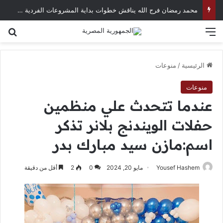
محمد رمضان فرج الله يناقش خطوات بداية المشروعات الفردية في العصر الرقمي
القائمة
بح
الرئيسية
/
منوعات
منوعات
عندما تتحدث علي منظمين
حفلات الويندنج بلانر تذكر
اسم:مازن سيد مبارك بدر
Yousef Hashem
مايو 20, 2024
0
2
أقل من دقيقة