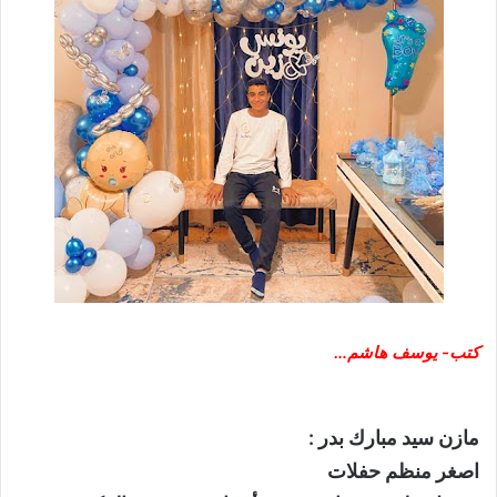
كتب- يوسف هاشم…
مازن سيد مبارك بدر :
اصغر منظم حفلات