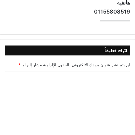
هاتفيه
01155808519
—————–
اترك تعليقاً
لن يتم نشر عنوان بريدك الإلكتروني.
الحقول الإلزامية مشار إليها بـ
*
ا
ل
ت
ع
ل
ي
ق